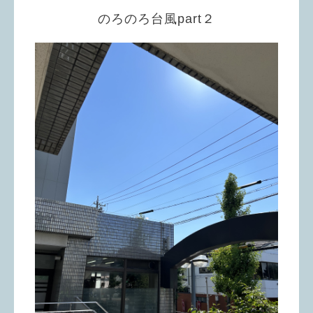
のろのろ台風part２