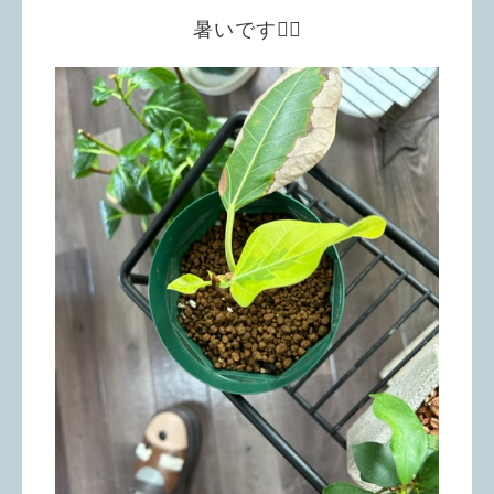
暑いです😵‍💫