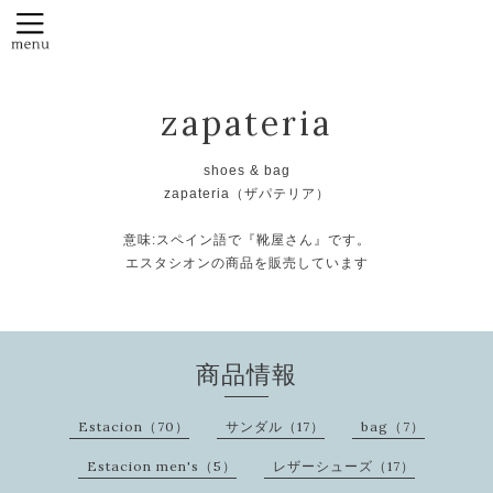
zapateria
shoes & bag
zapateria（ザパテリア）
意味:スペイン語で『靴屋さん』です。
エスタシオンの商品を販売しています
商品情報
Estacion（70）
サンダル（17）
bag（7）
Estacion men's（5）
レザーシューズ（17）